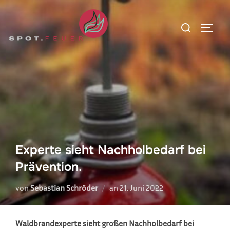
Zum
Inhalt
Suchen
SEITE
springen
nach:
Experte sieht Nachholbedarf bei
Prävention.
Veröffentlicht
von
Sebastian Schröder
an
21. Juni 2022
am
Waldbrandexperte sieht großen Nachholbedarf bei