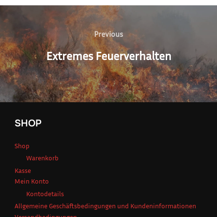
Beitragsnavigation
Previous
Previous
Extremes Feuerverhalten
SHOP
Shop
Warenkorb
Kasse
Mein Konto
Kontodetails
Allgemeine Geschäftsbedingungen und Kundeninformationen
Versandbedingungen