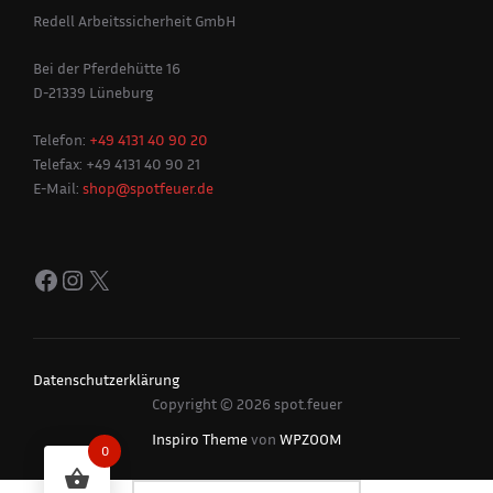
Redell Arbeitssicherheit GmbH
Bei der Pferdehütte 16
D-21339 Lüneburg
Telefon:
+49 4131 40 90 20
Telefax: +49 4131 40 90 21
E-Mail:
shop@spotfeuer.de
Facebook
Instagram
X
Datenschutzerklärung
Copyright © 2026 spot.feuer
Inspiro Theme
von
WPZOOM
0