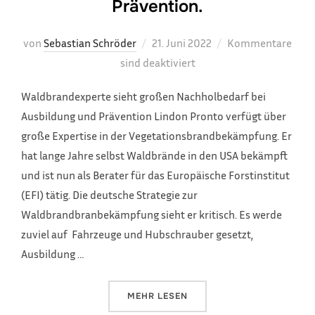
Prävention.
Veröffentlicht
von
Sebastian Schröder
21. Juni 2022
Kommentare
am
sind deaktiviert
Waldbrandexperte sieht großen Nachholbedarf bei
Ausbildung und Prävention Lindon Pronto verfügt über
große Expertise in der Vegetationsbrandbekämpfung. Er
hat lange Jahre selbst Waldbrände in den USA bekämpft
und ist nun als Berater für das Europäische Forstinstitut
(EFI) tätig. Die deutsche Strategie zur
Waldbrandbranbekämpfung sieht er kritisch. Es werde
zuviel auf Fahrzeuge und Hubschrauber gesetzt,
Ausbildung …
ÜBER „EXPERTE SIEHT NACHHOLB
MEHR
LESEN