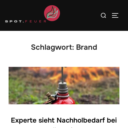
Zum
Inhalt
Suchen
SEITE
springen
nach:
Schlagwort:
Brand
Experte sieht Nachholbedarf bei