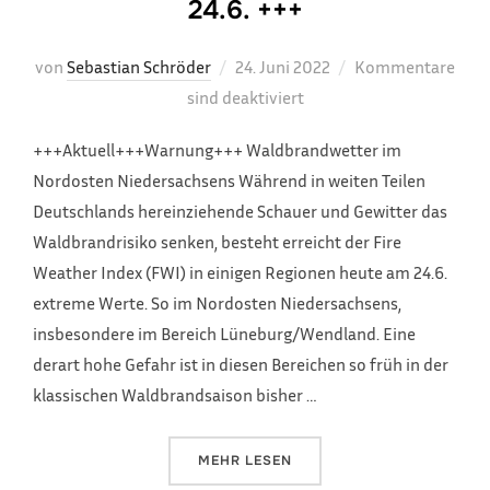
24.6. +++
Veröffentlicht
von
Sebastian Schröder
24. Juni 2022
Kommentare
am
sind deaktiviert
+++Aktuell+++Warnung+++ Waldbrandwetter im
Nordosten Niedersachsens Während in weiten Teilen
Deutschlands hereinziehende Schauer und Gewitter das
Waldbrandrisiko senken, besteht erreicht der Fire
Weather Index (FWI) in einigen Regionen heute am 24.6.
extreme Werte. So im Nordosten Niedersachsens,
insbesondere im Bereich Lüneburg/Wendland. Eine
derart hohe Gefahr ist in diesen Bereichen so früh in der
klassischen Waldbrandsaison bisher …
ÜBER „+++ FEUERWETTERWARNUN
MEHR
LESEN