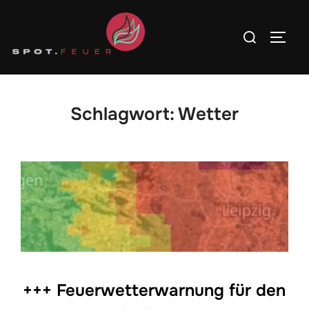
Zum
Inhalt
Suchen
SEITE
springen
nach:
Schlagwort:
Wetter
+++ Feuerwetterwarnung für den