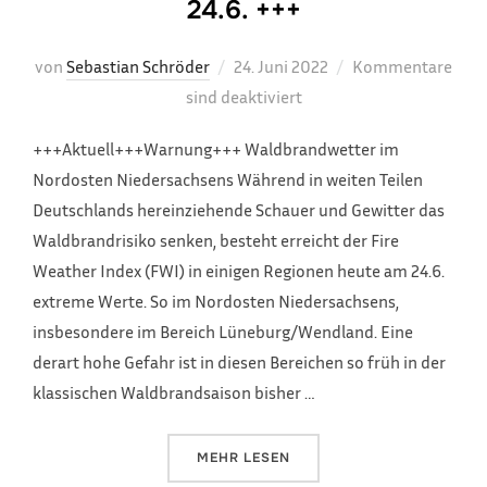
24.6. +++
Veröffentlicht
von
Sebastian Schröder
24. Juni 2022
Kommentare
am
sind deaktiviert
+++Aktuell+++Warnung+++ Waldbrandwetter im
Nordosten Niedersachsens Während in weiten Teilen
Deutschlands hereinziehende Schauer und Gewitter das
Waldbrandrisiko senken, besteht erreicht der Fire
Weather Index (FWI) in einigen Regionen heute am 24.6.
extreme Werte. So im Nordosten Niedersachsens,
insbesondere im Bereich Lüneburg/Wendland. Eine
derart hohe Gefahr ist in diesen Bereichen so früh in der
klassischen Waldbrandsaison bisher …
ÜBER „+++ FEUERWETTERWARNUN
MEHR
LESEN