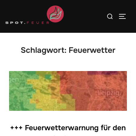
Zum
Inhalt
Suchen
SEITE
springen
nach:
Schlagwort:
Feuerwetter
+++ Feuerwetterwarnung für den