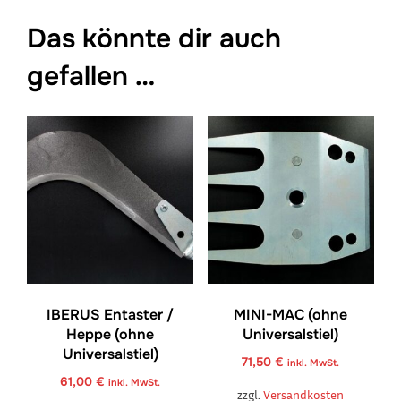
Das könnte dir auch
gefallen …
IBERUS Entaster /
MINI-MAC (ohne
Heppe (ohne
Universalstiel)
Universalstiel)
71,50
€
inkl. MwSt.
61,00
€
inkl. MwSt.
zzgl.
Versandkosten