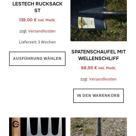
LESTECH RUCKSACK
ST
139,00
€
inkl. MwSt.
zzgl.
Versandkosten
Lieferzeit:
3 Wochen
SPATENSCHAUFEL MIT
Dieses
WELLENSCHLIFF
AUSFÜHRUNG WÄHLEN
Produkt
88,95
€
inkl. MwSt.
weist
mehrere
zzgl.
Versandkosten
Varianten
auf.
IN DEN WARENKORB
Die
Optionen
können
auf