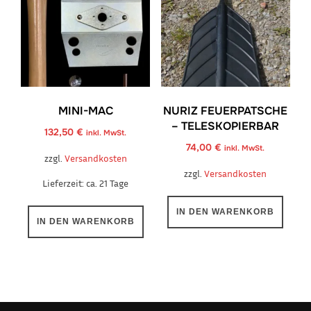
der
Produktseite
gewählt
werden
MINI-MAC
NURIZ FEUERPATSCHE
– TELESKOPIERBAR
132,50
€
inkl. MwSt.
74,00
€
inkl. MwSt.
zzgl.
Versandkosten
zzgl.
Versandkosten
Lieferzeit:
ca. 21 Tage
IN DEN WARENKORB
IN DEN WARENKORB