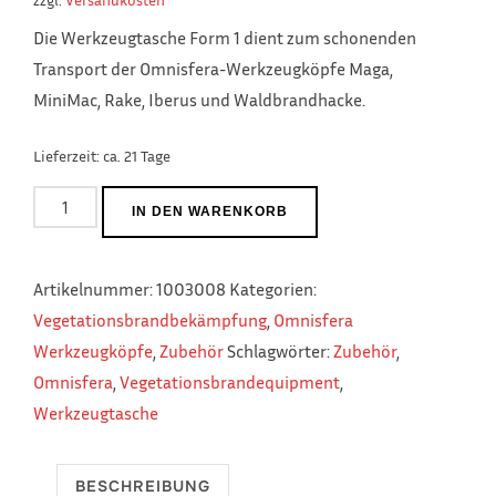
Die Werkzeugtasche Form 1 dient zum schonenden
Transport der Omnisfera-Werkzeugköpfe Maga,
MiniMac, Rake, Iberus und Waldbrandhacke.
Lieferzeit:
ca. 21 Tage
Werkzeugtasche
IN DEN WARENKORB
Form
1
Artikelnummer:
1003008
Kategorien:
gelb
Vegetationsbrandbekämpfung
,
Omnisfera
Menge
Werkzeugköpfe
,
Zubehör
Schlagwörter:
Zubehör
,
Omnisfera
,
Vegetationsbrandequipment
,
Werkzeugtasche
BESCHREIBUNG